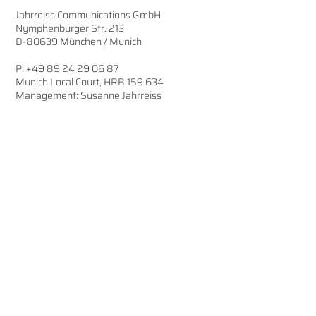
Jahrreiss Communications GmbH
Nymphenburger Str. 213
D-80639 München / Munich
P:
+49 89 24 29 06 87
Munich Local Court, HRB 159 634
Management: Susanne Jahrreiss
This imprint is also valid for Jahrreiss
Communications on Linkedin.
The content of these pages has been
carefully edited and checked. However, we
assume no liability for the topicality,
correctness, completeness or quality of the
information provided. Liability claims
against Jahrreiss Communications GmbH,
which refer to material or immaterial
damage caused by the use or non-use of
the information provided or by erroneous
and incomplete information, are
fundamentally excluded, insofar as there is
no demonstrable intentional or grossly
negligent fault on the part of Jahrreiss