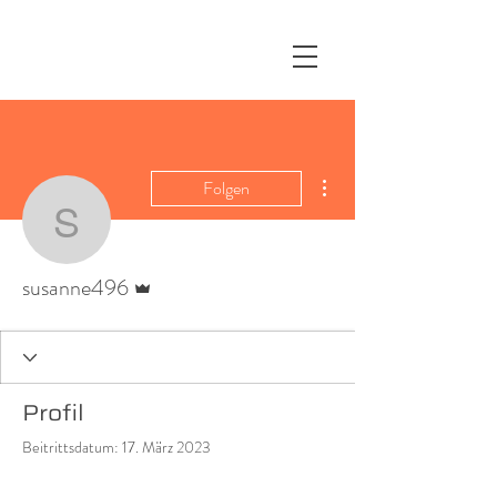
Weitere Optionen
Folgen
susanne496
Administrator
susanne496
Profil
Beitrittsdatum: 17. März 2023